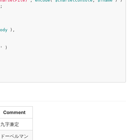
harsetFile
)
",
encode
(
$charsetConsole
,
$fname
)
)
;
ody
),
'
)
Comment
九字兼定
ドーベルマン