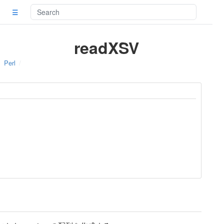
☰
readXSV
Perl