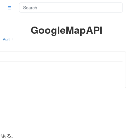
☰
GoogleMapAPI
Perl
がある。