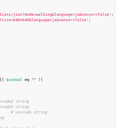
tions/json?mode=walking&language=ja&sensor=false
';
?size=640x640&language=ja&sensor=false
';
||
$usGoal
eq
""
){
ncoded string
ncoded string
# unicode string
ng