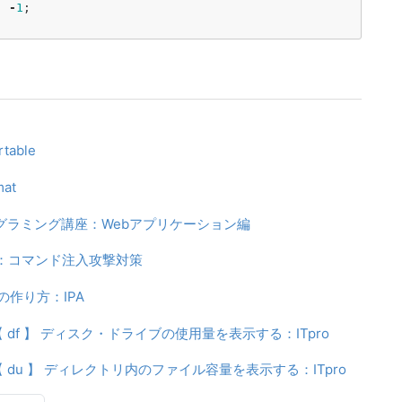
|
-
1
;
rtable
mat
ログラミング講座：Webアプリケーション編
策：コマンド注入攻撃対策
作り方：IPA
 【 df 】 ディスク・ドライブの使用量を表示する：ITpro
- 【 du 】 ディレクトリ内のファイル容量を表示する：ITpro