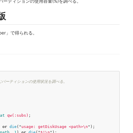
パーティションの使用容量(%)を調べる。
 版
er」で得られる。
むパーティションの使用状況を調べる。
at
qw(:subs)
;
or
die
("
usage: getDiskUsage <path>
\n
");
path
,
1
)
or
die
("
$!
\n
");