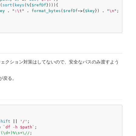
(
sort
(
keys
(
%
{
$refDf
}))){
ey
.
"
:
\t
"
.
format_bytes
(
$refDf
->
{
$key
})
.
"
\n
";
ジェクション対策はしてないので、安全なパスのみ渡すよう
が戻る。
shift
||
'
/
';
=
`
df -h 
$path
`;
/(\d+)%\s+\//
;