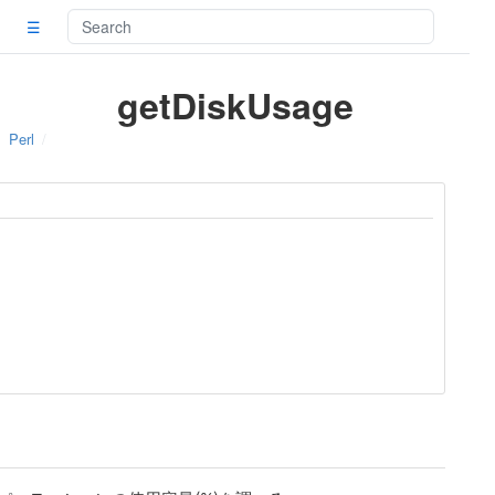
☰
getDiskUsage
Perl