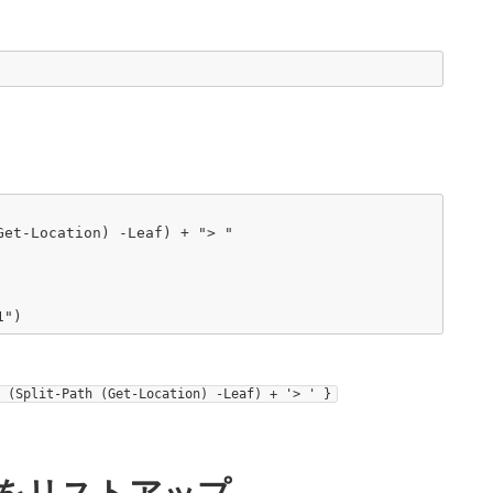
et-Location) -Leaf) + "> "

 (Split-Path (Get-Location) -Leaf) + '> ' }