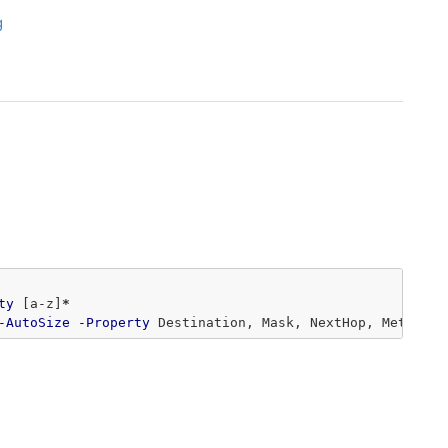
g
ty
[
a-z
]
*
-AutoSize
-Property
Destination
,
Mask
,
NextHop
,
Metric1