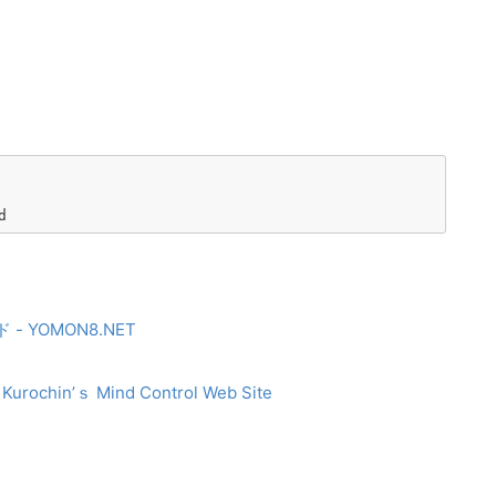
d
- YOMON8.NET
in’ｓ Mind Control Web Site