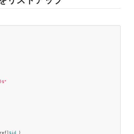
スをリストアップ
)$"
ref
]
$id
)