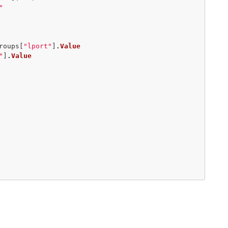
"
roups
[
"lport"
]
.
Value
"
]
.
Value