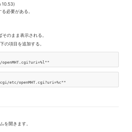
0.53)
する必要がある。
れていればそのまま表示される。
、以下の項目を追加する。
/openMHT.cgi?uri=%l""
cgi/etc/openMHT.cgi?uri=%c""
テムを開きます。