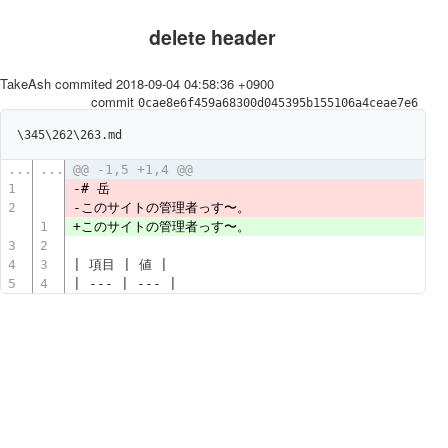
delete header
TakeAsh commited
2018-09-04 04:58:36 +0900
commit
0cae8e6f459a68300d045395b155106a4ceae7e6
\345\262\263.md
...
...
@@ -1,5 +1,4 @@
1
- # 岳
2
-このサイトの管理者っす〜。
1
+ このサイトの管理者っす〜。
3
2
4
3
| 項目 | 値 |
5
4
| --- | --- |